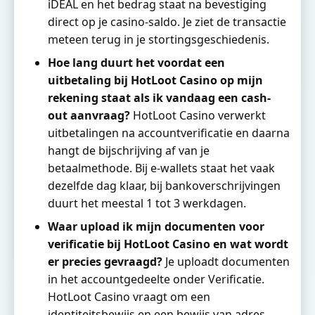
iDEAL en het bedrag staat na bevestiging
direct op je casino-saldo. Je ziet de transactie
meteen terug in je stortingsgeschiedenis.
Hoe lang duurt het voordat een
uitbetaling bij HotLoot Casino op mijn
rekening staat als ik vandaag een cash-
out aanvraag?
HotLoot Casino verwerkt
uitbetalingen na accountverificatie en daarna
hangt de bijschrijving af van je
betaalmethode. Bij e-wallets staat het vaak
dezelfde dag klaar, bij bankoverschrijvingen
duurt het meestal 1 tot 3 werkdagen.
Waar upload ik mijn documenten voor
verificatie bij HotLoot Casino en wat wordt
er precies gevraagd?
Je uploadt documenten
in het accountgedeelte onder Verificatie.
HotLoot Casino vraagt om een
identiteitsbewijs en een bewijs van adres,