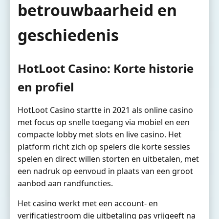
betrouwbaarheid en
geschiedenis
HotLoot Casino: Korte historie
en profiel
HotLoot Casino startte in 2021 als online casino
met focus op snelle toegang via mobiel en een
compacte lobby met slots en live casino. Het
platform richt zich op spelers die korte sessies
spelen en direct willen storten en uitbetalen, met
een nadruk op eenvoud in plaats van een groot
aanbod aan randfuncties.
Het casino werkt met een account- en
verificatiestroom die uitbetaling pas vrijgeeft na