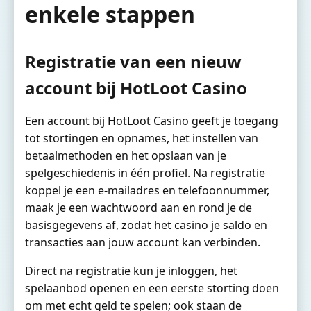
enkele stappen
Registratie van een nieuw
account bij HotLoot Casino
Een account bij HotLoot Casino geeft je toegang
tot stortingen en opnames, het instellen van
betaalmethoden en het opslaan van je
spelgeschiedenis in één profiel. Na registratie
koppel je een e-mailadres en telefoonnummer,
maak je een wachtwoord aan en rond je de
basisgegevens af, zodat het casino je saldo en
transacties aan jouw account kan verbinden.
Direct na registratie kun je inloggen, het
spelaanbod openen en een eerste storting doen
om met echt geld te spelen; ook staan de