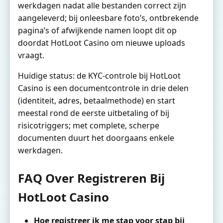
werkdagen nadat alle bestanden correct zijn
aangeleverd; bij onleesbare foto’s, ontbrekende
pagina’s of afwijkende namen loopt dit op
doordat HotLoot Casino om nieuwe uploads
vraagt.
Huidige status: de KYC-controle bij HotLoot
Casino is een documentcontrole in drie delen
(identiteit, adres, betaalmethode) en start
meestal rond de eerste uitbetaling of bij
risicotriggers; met complete, scherpe
documenten duurt het doorgaans enkele
werkdagen.
FAQ Over Registreren Bij
HotLoot Casino
Hoe registreer ik me stap voor stap bij