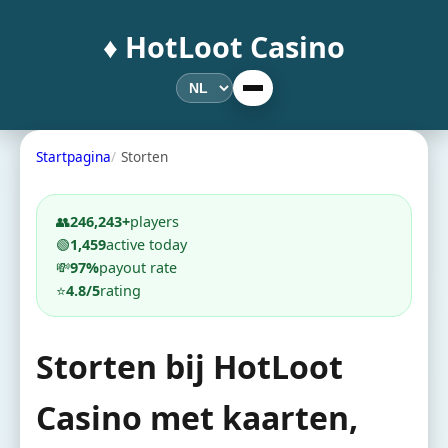
♦️ HotLoot Casino
Startpagina
Storten
👥
246,243+
players
🟢
1,459
active today
💸
97%
payout rate
⭐
4.8/5
rating
Storten bij HotLoot
Casino met kaarten,