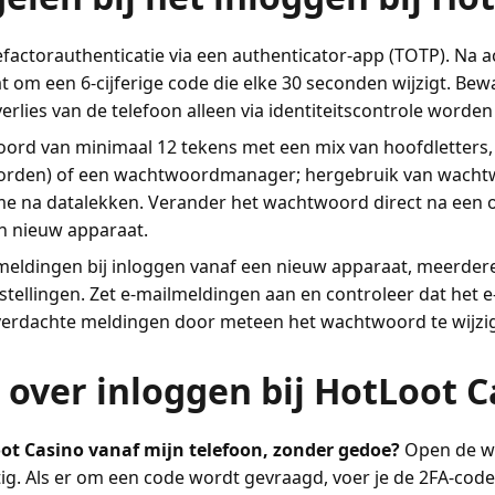
ctorauthenticatie via een authenticator-app (TOTP). Na act
m een 6-cijferige code die elke 30 seconden wijzigt. Bewa
lies van de telefoon alleen via identiteitscontrole worden
rd van minimaal 12 tekens met een mix van hoofdletters, kl
oorden) of een wachtwoordmanager; hergebruik van wachtw
me na datalekken. Verander het wachtwoord direct na een o
n nieuw apparaat.
eldingen bij inloggen vanaf een nieuw apparaat, meerdere
ellingen. Zet e-mailmeldingen aan en controleer dat het e-ma
p verdachte meldingen door meteen het wachtwoord te wijzi
 over inloggen bij HotLoot C
Loot Casino vanaf mijn telefoon, zonder gedoe?
Open de web
. Als er om een code wordt gevraagd, voer je de 2FA-code i