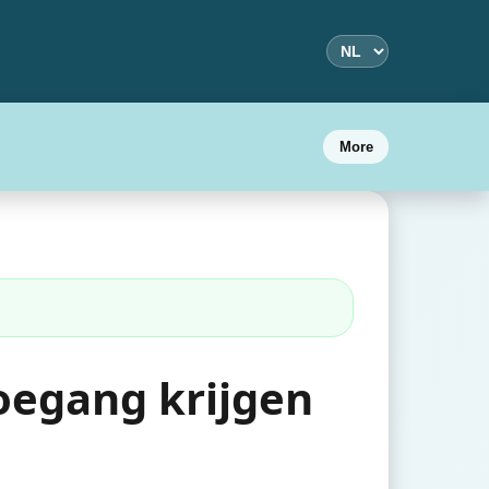
More
toegang krijgen