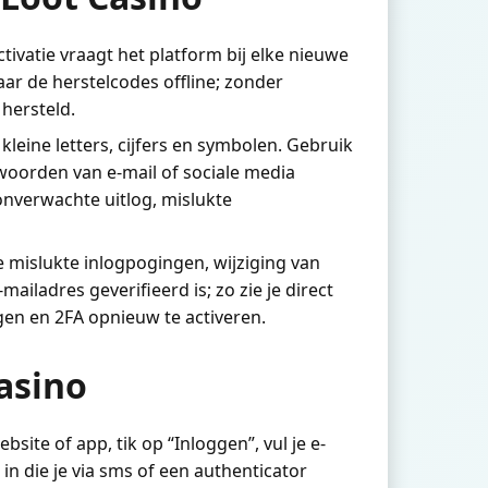
ivatie vraagt het platform bij elke nieuwe
ar de herstelcodes offline; zonder
 hersteld.
eine letters, cijfers en symbolen. Gebruik
oorden van e-mail of sociale media
nverwachte uitlog, mislukte
 mislukte inlogpogingen, wijziging van
iladres geverifieerd is; zo zie je direct
gen en 2FA opnieuw te activeren.
asino
site of app, tik op “Inloggen”, vul je e-
n die je via sms of een authenticator