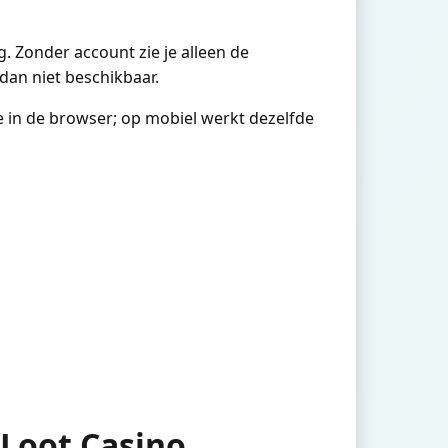
. Zonder account zie je alleen de
dan niet beschikbaar.
e in de browser; op mobiel werkt dezelfde
tLoot Casino