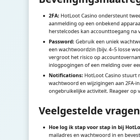
2FA:
HotLoot Casino ondersteunt tweefa
aanmelding op een onbekend apparaat o
herstelcodes kan accounttoegang na ver
Password:
Gebruik een uniek wachtwoo
een wachtwoordzin (bijv. 4–5 losse w
vergroot het risico op accountoverna
inlogpogingen of een melding over ee
Notifications:
HotLoot Casino stuurt m
wachtwoord en wijzigingen aan 2FA-inst
ongebruikelijke activiteit. Reageer o
Veelgestelde vragen
Hoe log ik stap voor stap in bij Hot
mailadres en wachtwoord in en bevestig