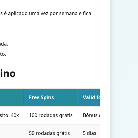
s é aplicado uma vez por semana e fica
ada.
to.
ino
Free Spins
Valid for
ito: 40x
100 rodadas grátis
Bônus de depósito: 7 di
50 rodadas grátis
5 dias