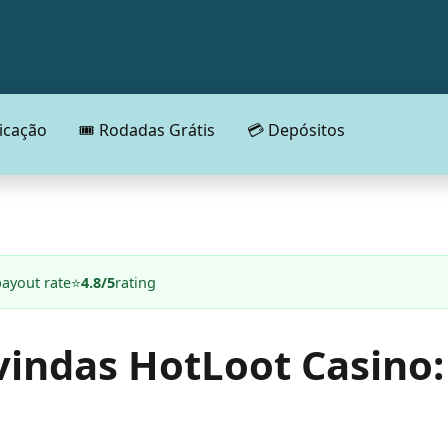
licação
🎟️ Rodadas Grátis
💳 Depósitos
payout rate
⭐
4.8/5
rating
indas HotLoot Casino: 