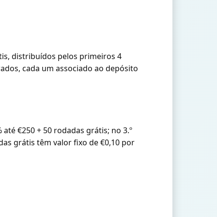
, distribuídos pelos primeiros 4
rados, cada um associado ao depósito
 até €250 + 50 rodadas grátis; no 3.º
das grátis têm valor fixo de €0,10 por