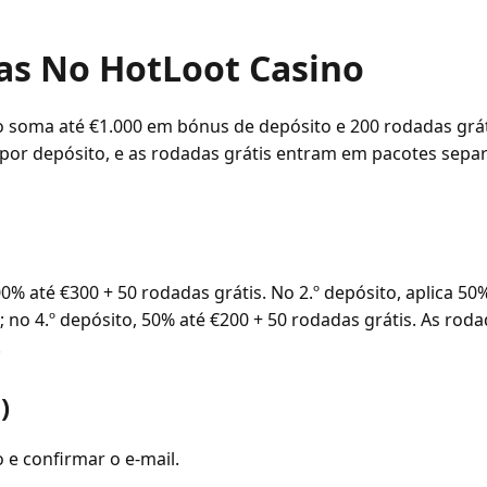
as No HotLoot Casino
soma até €1.000 em bónus de depósito e 200 rodadas grátis
 por depósito, e as rodadas grátis entram em pacotes sepa
0% até €300 + 50 rodadas grátis. No 2.º depósito, aplica 50%
 no 4.º depósito, 50% até €200 + 50 rodadas grátis. As roda
.
)
 e confirmar o e-mail.