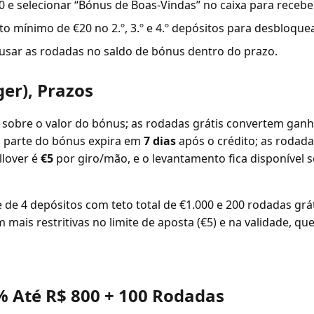
e selecionar “Bónus de Boas-Vindas” no caixa para receber
to mínimo de €20 no 2.º, 3.º e 4.º depósitos para desbloque
 e usar as rodadas no saldo de bónus dentro do prazo.
er), Prazos
sobre o valor do bónus; as rodadas grátis convertem gan
 parte do bónus expira em
7 dias
após o crédito; as rodad
llover é
€5
por giro/mão, e o levantamento fica disponível
e 4 depósitos com teto total de €1.000 e 200 rodadas grá
m mais restritivas no limite de aposta (€5) e na validade, q
 Até R$ 800 + 100 Rodadas