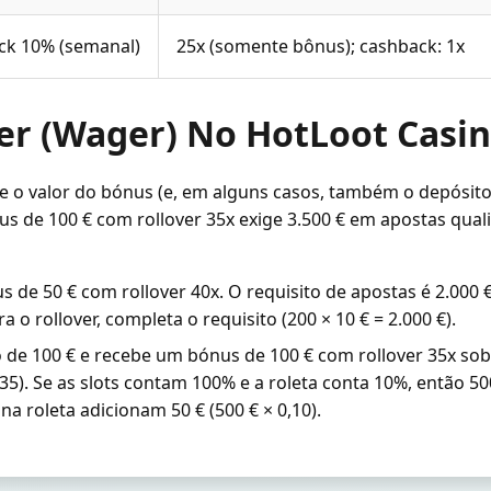
ck 10% (semanal)
25x (somente bônus); cashback: 1x
er (Wager) No HotLoot Casi
e o valor do bónus (e, em alguns casos, também o depósito)
de 100 € com rollover 35x exige 3.500 € em apostas qualifi
e 50 € com rollover 40x. O requisito de apostas é 2.000 € (
o rollover, completa o requisito (200 × 10 € = 2.000 €).
de 100 € e recebe um bónus de 100 € com rollover 35x sobr
× 35). Se as slots contam 100% e a roleta conta 10%, então 
a roleta adicionam 50 € (500 € × 0,10).