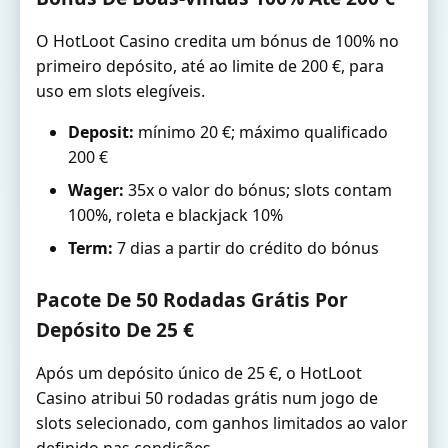
O HotLoot Casino credita um bónus de 100% no
primeiro depósito, até ao limite de 200 €, para
uso em slots elegíveis.
Deposit:
mínimo 20 €; máximo qualificado
200 €
Wager:
35x o valor do bónus; slots contam
100%, roleta e blackjack 10%
Term:
7 dias a partir do crédito do bónus
Pacote De 50 Rodadas Grátis Por
Depósito De 25 €
Após um depósito único de 25 €, o HotLoot
Casino atribui 50 rodadas grátis num jogo de
slots selecionado, com ganhos limitados ao valor
definido nas condições.