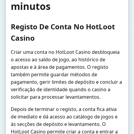
minutos
Registo De Conta No HotLoot
Casino
Criar uma conta no HotLoot Casino desbloqueia
o acesso ao saldo de jogo, ao histórico de
apostas e à área de pagamentos. O registo
também permite guardar métodos de
pagamento, gerir limites de depósito e concluir a
verificação de identidade quando o casino a
solicitar para processar levantamentos.
Depois de terminar o registo, a conta fica ativa
de imediato e dá acesso ao catálogo de jogos e
às secções de depósito e levantamento. O
HotLoot Casino permite criar a conta e entrar a