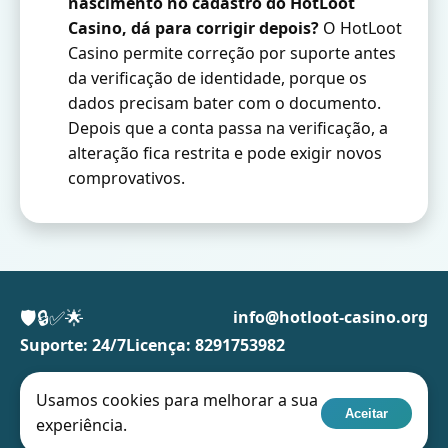
nascimento no cadastro do HotLoot
Casino, dá para corrigir depois?
O HotLoot
Casino permite correção por suporte antes
da verificação de identidade, porque os
dados precisam bater com o documento.
Depois que a conta passa na verificação, a
alteração fica restrita e pode exigir novos
comprovativos.
🛡️
🔒
✅
🌟
info@hotloot-casino.org
Suporte: 24/7
Licença: 8291753982
Jogue com responsabilidade. 18+
Usamos cookies para melhorar a sua
© 2018 -
2026
HotLoot Casino.
Aceitar
experiência.