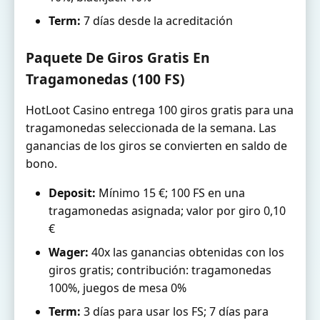
Term:
7 días desde la acreditación
Paquete De Giros Gratis En
Tragamonedas (100 FS)
HotLoot Casino entrega 100 giros gratis para una
tragamonedas seleccionada de la semana. Las
ganancias de los giros se convierten en saldo de
bono.
Deposit:
Mínimo 15 €; 100 FS en una
tragamonedas asignada; valor por giro 0,10
€
Wager:
40x las ganancias obtenidas con los
giros gratis; contribución: tragamonedas
100%, juegos de mesa 0%
Term:
3 días para usar los FS; 7 días para