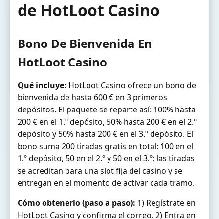
de HotLoot Casino
Bono De Bienvenida En
HotLoot Casino
Qué incluye:
HotLoot Casino ofrece un bono de
bienvenida de hasta 600 € en 3 primeros
depósitos. El paquete se reparte así: 100% hasta
200 € en el 1.º depósito, 50% hasta 200 € en el 2.º
depósito y 50% hasta 200 € en el 3.º depósito. El
bono suma 200 tiradas gratis en total: 100 en el
1.º depósito, 50 en el 2.º y 50 en el 3.º; las tiradas
se acreditan para una slot fija del casino y se
entregan en el momento de activar cada tramo.
Cómo obtenerlo (paso a paso):
1) Regístrate en
HotLoot Casino y confirma el correo. 2) Entra en