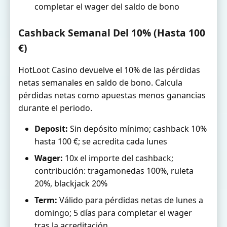
completar el wager del saldo de bono
Cashback Semanal Del 10% (Hasta 100
€)
HotLoot Casino devuelve el 10% de las pérdidas
netas semanales en saldo de bono. Calcula
pérdidas netas como apuestas menos ganancias
durante el periodo.
Deposit:
Sin depósito mínimo; cashback 10%
hasta 100 €; se acredita cada lunes
Wager:
10x el importe del cashback;
contribución: tragamonedas 100%, ruleta
20%, blackjack 20%
Term:
Válido para pérdidas netas de lunes a
domingo; 5 días para completar el wager
tras la acreditación