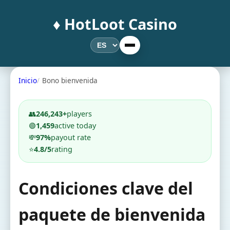
♦️ HotLoot Casino
Inicio
Bono bienvenida
👥
246,243+
players
🟢
1,459
active today
💸
97%
payout rate
⭐
4.8/5
rating
Condiciones clave del
paquete de bienvenida