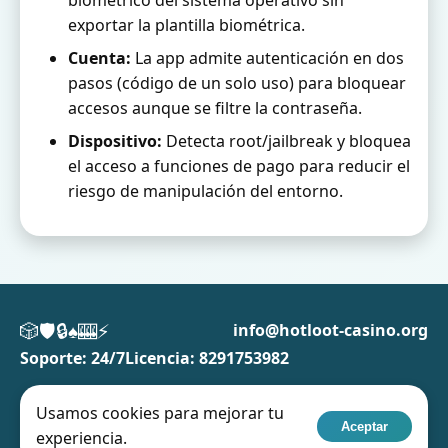
exportar la plantilla biométrica.
Cuenta:
La app admite autenticación en dos
pasos (código de un solo uso) para bloquear
accesos aunque se filtre la contraseña.
Dispositivo:
Detecta root/jailbreak y bloquea
el acceso a funciones de pago para reducir el
riesgo de manipulación del entorno.
🎲
🛡️
🔒
♠️
🎰
⚡
info@hotloot-casino.org
Soporte: 24/7
Licencia: 8291753982
Juega con responsabilidad.
Usamos cookies para mejorar tu
© 2018 -
2026
HotLoot Casino.
Aceptar
experiencia.