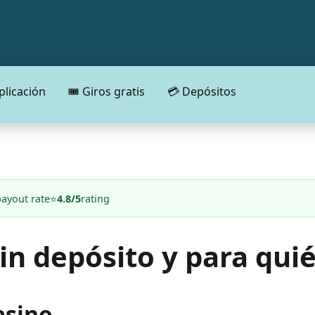
plicación
🎟️ Giros gratis
💳 Depósitos
payout rate
⭐
4.8/5
rating
in depósito y para qui
asino