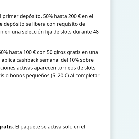
l primer depósito, 50% hasta 200 € en el
e depósito se libera con requisito de
an en una selección fija de slots durante 48
50% hasta 100 € con 50 giros gratis en una
én aplica cashback semanal del 10% sobre
ociones activas aparecen torneos de slots
tis o bonos pequeños (5–20 €) al completar
gratis
. El paquete se activa solo en el