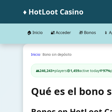
♦️ HotLoot Casino
🏠 Inicio
🔐 Acceder
🎁 Bonos
📱 A
Inicio
Bono sin depósito
👥
246,243+
players
🟢
1,459
active today
💸
97%
Qué es el bono s
Bonos en HotLoot C