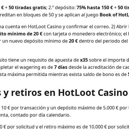
 €
+
50 tiradas gratis
; 2.º depósito:
75% hasta 150 €
+
50 ti
acreditan en bloques de 50 y se aplican al juego
Book of Hot
na cuenta en HotLoot Casino y confirmar el correo. 2) Abrir
ito mínimo de 20 €
con tarjeta o monedero electrónico; el b
acer un nuevo depósito mínimo de
20 €
dentro del periodo del
ito tiene un requisito de apuesta de
x35
sobre el importe de
mpletar el wagering es de
7 días
desde la acreditación de cad
esta máxima permitida mientras exista saldo de bono es de
 y retiros en HotLoot Casino
10 € por transacción y un depósito máximo de 5.000 € por t
enta, contado por día calendario.
€ por solicitud y el retiro máximo es de 10.000 € por solicit