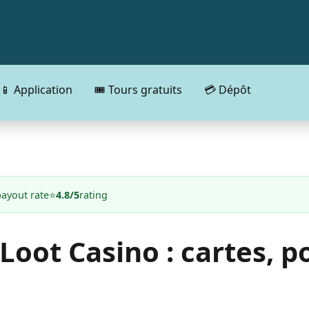
📱 Application
🎟️ Tours gratuits
💳 Dépôt
payout rate
⭐
4.8/5
rating
oot Casino : cartes, po
s