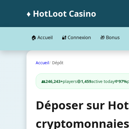
♦️ HotLoot Casino
🏠 Accueil
🔐 Connexion
🎁 Bonus
Accueil
Dépôt
👥
246,243+
players
🟢
1,459
active today
💸
97%
Déposer sur HotL
cryptomonnaie