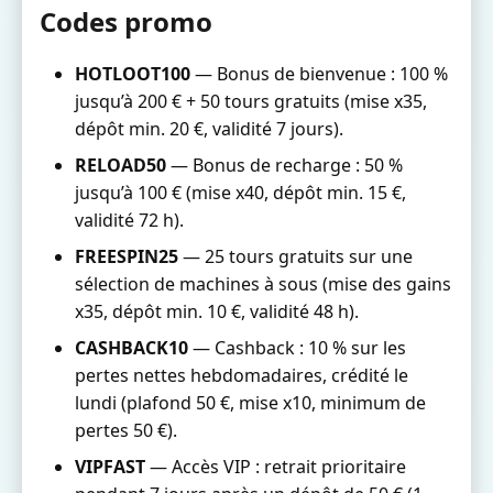
Codes promo
HOTLOOT100
— Bonus de bienvenue : 100 %
jusqu’à 200 € + 50 tours gratuits (mise x35,
dépôt min. 20 €, validité 7 jours).
RELOAD50
— Bonus de recharge : 50 %
jusqu’à 100 € (mise x40, dépôt min. 15 €,
validité 72 h).
FREESPIN25
— 25 tours gratuits sur une
sélection de machines à sous (mise des gains
x35, dépôt min. 10 €, validité 48 h).
CASHBACK10
— Cashback : 10 % sur les
pertes nettes hebdomadaires, crédité le
lundi (plafond 50 €, mise x10, minimum de
pertes 50 €).
VIPFAST
— Accès VIP : retrait prioritaire