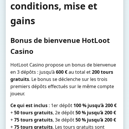
conditions, mise et
gains
Bonus de bienvenue HotLoot
Casino
HotLoot Casino propose un bonus de bienvenue
en 3 dépôts : jusqu’à
600 €
au total et
200 tours
gratuits
. Le bonus se déclenche sur les trois
premiers dépôts effectués sur le même compte
joueur.
Ce qui est inclus
: 1er dépôt
100 % jusqu’à 200 €
+
50 tours gratuits
, 2e dépôt
50 % jusqu’à 200 €
+
75 tours gratuits
, 3e dépôt
50 % jusqu’à 200 €
+
75 tours gratuits
. Les tours gratuits sont