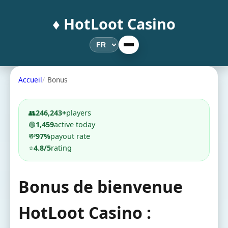
♦️ HotLoot Casino
Accueil
Bonus
👥
246,243+
players
🟢
1,459
active today
💸
97%
payout rate
⭐
4.8/5
rating
Bonus de bienvenue
HotLoot Casino :