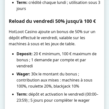
Term:
crédité chaque lundi ; utilisation sous 3
jours
Reload du vendredi 50% jusqu’à 100 €
HotLoot Casino ajoute un bonus de 50% sur un
dépôt effectué le vendredi, valable sur les
machines à sous et les jeux de table.
Deposit:
20 € minimum, 100 € maximum de
bonus ; 1 demande par compte et par
vendredi
Wager:
30x le montant du bonus ;
contribution aux mises : machines à sous
100%, roulette 20%, blackjack 10%
Term:
dépôt et activation le vendredi (00:00–
23:59) ; 5 jours pour compléter le wager