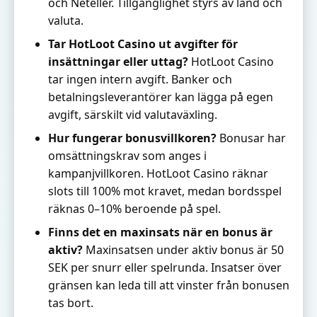
och Neteller. Tillgänglighet styrs av land och
valuta.
Tar HotLoot Casino ut avgifter för
insättningar eller uttag?
HotLoot Casino
tar ingen intern avgift. Banker och
betalningsleverantörer kan lägga på egen
avgift, särskilt vid valutaväxling.
Hur fungerar bonusvillkoren?
Bonusar har
omsättningskrav som anges i
kampanjvillkoren. HotLoot Casino räknar
slots till 100% mot kravet, medan bordsspel
räknas 0–10% beroende på spel.
Finns det en maxinsats när en bonus är
aktiv?
Maxinsatsen under aktiv bonus är 50
SEK per snurr eller spelrunda. Insatser över
gränsen kan leda till att vinster från bonusen
tas bort.