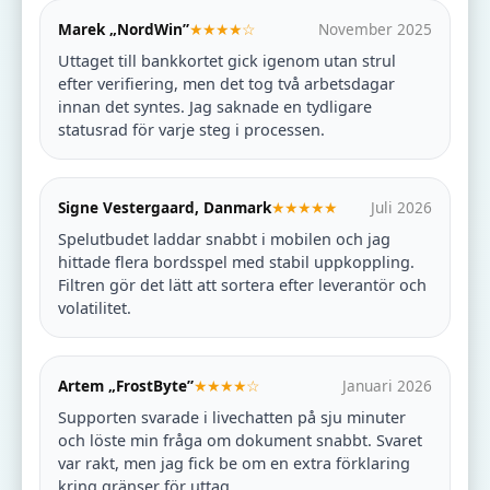
Marek „NordWin”
★★★★☆
November 2025
Uttaget till bankkortet gick igenom utan strul
efter verifiering, men det tog två arbetsdagar
innan det syntes. Jag saknade en tydligare
statusrad för varje steg i processen.
Signe Vestergaard, Danmark
★★★★★
Juli 2026
Spelutbudet laddar snabbt i mobilen och jag
hittade flera bordsspel med stabil uppkoppling.
Filtren gör det lätt att sortera efter leverantör och
volatilitet.
Artem „FrostByte”
★★★★☆
Januari 2026
Supporten svarade i livechatten på sju minuter
och löste min fråga om dokument snabbt. Svaret
var rakt, men jag fick be om en extra förklaring
kring gränser för uttag.