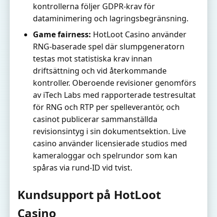
kontrollerna följer GDPR-krav för
dataminimering och lagringsbegränsning.
Game fairness:
HotLoot Casino använder
RNG-baserade spel där slumpgeneratorn
testas mot statistiska krav innan
driftsättning och vid återkommande
kontroller. Oberoende revisioner genomförs
av iTech Labs med rapporterade testresultat
för RNG och RTP per spelleverantör, och
casinot publicerar sammanställda
revisionsintyg i sin dokumentsektion. Live
casino använder licensierade studios med
kameraloggar och spelrundor som kan
spåras via rund-ID vid tvist.
Kundsupport på HotLoot
Casino