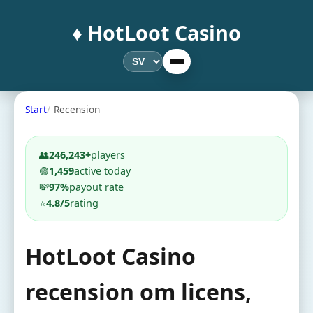
♦️ HotLoot Casino
Start
Recension
👥
246,243+
players
🟢
1,459
active today
💸
97%
payout rate
⭐
4.8/5
rating
HotLoot Casino
recension om licens,