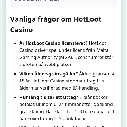
Vanliga frågor om HotLoot
Casino
Är HotLoot Casino licensierat?
HotLoot
Casino driver spel under licens från Malta
Gaming Authority (MGA). Licensnumret står i
sidfoten på webbplatsen.
Vilken åldersgräns gäller?
Åldersgränsen är
18 år. HotLoot Casino stoppar uttag tills
åldern är verifierad med ID-handling.
Hur lång tid tar ett uttag?
E-plånböcker
betalas ut inom 0–24 timmar efter godkänd
granskning. Bankkort tar 1–3 bankdagar och
banköverföring 2–5 bankdagar.