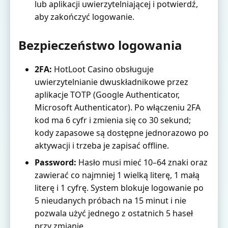
lub aplikacji uwierzytelniającej i potwierdź,
aby zakończyć logowanie.
Bezpieczeństwo logowania
2FA:
HotLoot Casino obsługuje
uwierzytelnianie dwuskładnikowe przez
aplikacje TOTP (Google Authenticator,
Microsoft Authenticator). Po włączeniu 2FA
kod ma 6 cyfr i zmienia się co 30 sekund;
kody zapasowe są dostępne jednorazowo po
aktywacji i trzeba je zapisać offline.
Password:
Hasło musi mieć 10–64 znaki oraz
zawierać co najmniej 1 wielką literę, 1 małą
literę i 1 cyfrę. System blokuje logowanie po
5 nieudanych próbach na 15 minut i nie
pozwala użyć jednego z ostatnich 5 haseł
przy zmianie.