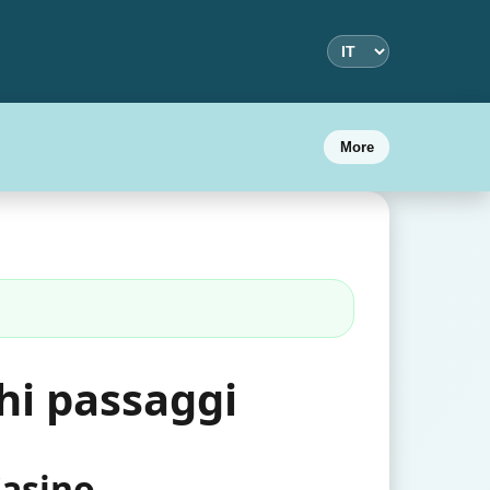
More
hi passaggi
Casino