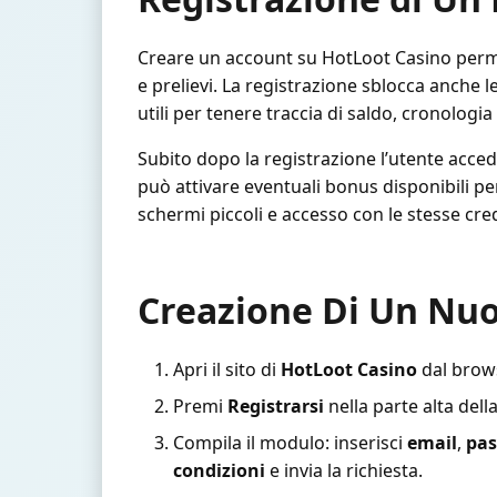
Creare un account su HotLoot Casino permet
e prelievi. La registrazione sblocca anche l
utili per tenere traccia di saldo, cronologia 
Subito dopo la registrazione l’utente accede
può attivare eventuali bonus disponibili pe
schermi piccoli e accesso con le stesse cre
Creazione Di Un Nuo
Apri il sito di
HotLoot Casino
dal brows
Premi
Registrarsi
nella parte alta dell
Compila il modulo: inserisci
email
,
pa
condizioni
e invia la richiesta.