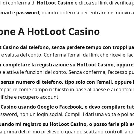
ail di conferma di
HotLoot Casino
e clicca sul link di verific
email
e
password
, quindi conferma per entrare nel nuovo 
ione A HotLoot Casino
t Casino dal telefono, senza perdere tempo con troppi p
e valuta del conto. Conferma l’email dal link che ricevi e l’ac
r completare la registrazione su HotLoot Casino, oppure
e attiva le funzioni del conto. Senza conferma, l’accesso pu
senza numero di telefono, tipo solo con l’email, oppure
parire come campo richiesto in base al paese e ai controlli d
ifiche e recupero account.
t Casino usando Google o Facebook, o devo compilare tu
ssword, non un login social. Compili i dati una volta e poi ac
quando mi registro su HotLoot Casino, o posso farla più a
va prima del primo prelievo o quando scattano controlli antir