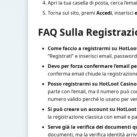
Apri la tua casella di posta, cerca l’em
Torna sul sito, premi
Accedi
, inserisci
FAQ Sulla Registraz
Come faccio a registrarmi su HotLoo
“Registrati” e inserisci email, password 
Devo per forza confermare l’email pe
conferma email chiude la registrazione 
Posso registrarmi su HotLoot Casino 
parte con l’email, ma il numero può com
numero valido perché lo usano per ver
Si può creare un account su HotLoo
la registrazione classica con email e pa
Serve già la verifica dei documenti 
documenti, ma la verifica identità arri