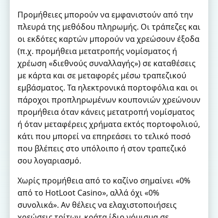
Προμήθειες μπορούν να εμφανιστούν από την
πλευρά της μεθόδου πληρωμής. Οι τράπεζες και
οι εκδότες καρτών μπορούν να χρεώσουν έξοδα
(π.χ. προμήθεια μετατροπής νομίσματος ή
χρέωση «διεθνούς συναλλαγής») σε καταθέσεις
με κάρτα και σε μεταφορές μέσω τραπεζικού
εμβάσματος. Τα ηλεκτρονικά πορτοφόλια και οι
πάροχοι προπληρωμένων κουπονιών χρεώνουν
προμήθεια όταν κάνεις μετατροπή νομίσματος
ή όταν μεταφέρεις χρήματα εκτός πορτοφολιού,
κάτι που μπορεί να επηρεάσει το τελικό ποσό
που βλέπεις στο υπόλοιπο ή στον τραπεζικό
σου λογαριασμό.
Χωρίς προμήθεια από το καζίνο σημαίνει «0%
από το HotLoot Casino», αλλά όχι «0%
συνολικά». Αν θέλεις να ελαχιστοποιήσεις
χρεώσεις τρίτων, κράτα ίδιο νόμισμα σε