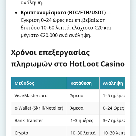
ανάληψη.
Κρυπτονομίσματα (BTC/ETH/USDT)
—
Έγκριση 0–24 ώρες και επιβεβαίωση
δικτύου 10–60 λεπτά, ελάχιστο €20 και
μέγιστο €20.000 ανά ανάληψη.
Χρόνοι επεξεργασίας
πληρωμών στο HotLoot Casino
Μέθοδος
Κατάθεση
Ανάληψη
Visa/Mastercard
Άμεσα
1–5 ημέρες
e-Wallet (Skrill/Neteller)
Άμεσα
0–24 ώρες
Bank Transfer
1–3 ημέρες
3–7 ημέρες
Crypto
10–30 λεπτά
10–30 λεπτά